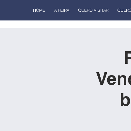
HOME
A FEIRA
QUERO VISITAR
QUERO
Ven
b