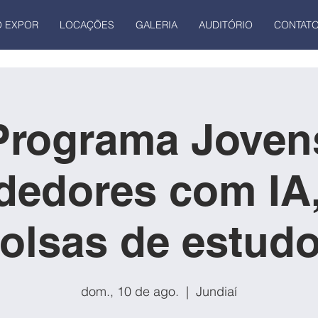
 EXPOR
LOCAÇÕES
GALERIA
AUDITÓRIO
CONTAT
Programa Joven
dedores com IA,
olsas de estud
dom., 10 de ago.
  |  
Jundiaí