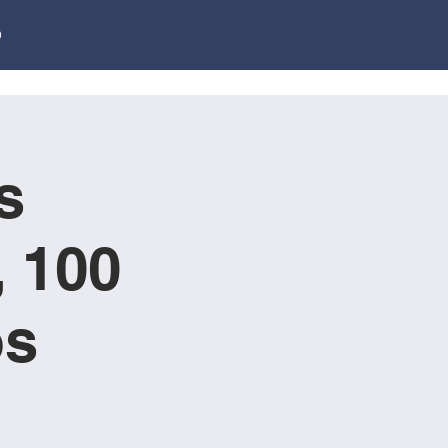
O
s
 100
os