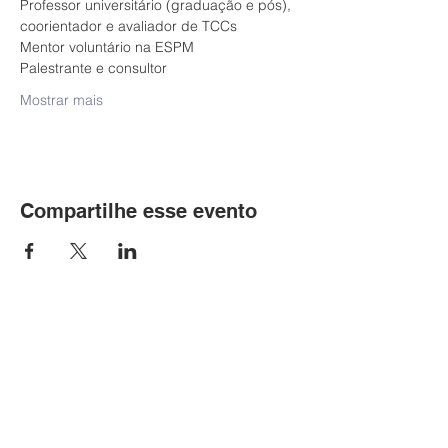
Professor universitário (graduação e pós), 
coorientador e avaliador de TCCs 
Mentor voluntário na ESPM 
Palestrante e consultor 
Mostrar mais
Compartilhe esse evento
Contato
WhatsApp
(11) 99961.9922
Email:
adelson@adelsoneventos.com.br