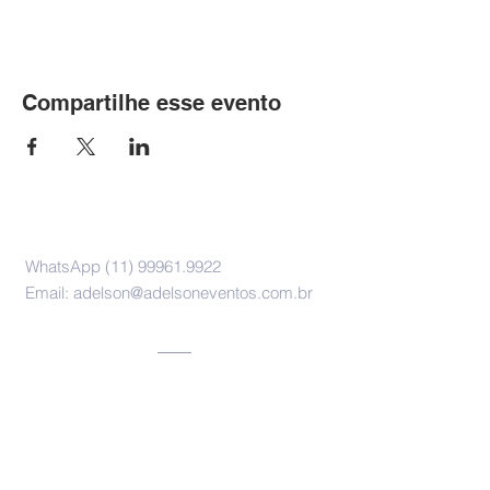
Compartilhe esse evento
Contato
WhatsApp
(11) 99961.9922
Email:
adelson@adelsoneventos.com.br
Endereço
Rua Professor Bruno Rezende de
Camargo, 262